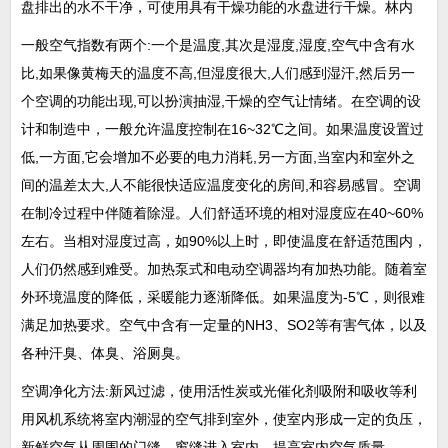
盘排出的水不干净，可使用具有干燥功能的水盘进行干燥。林内
一般空气指数有两个:一个是温度,其次是湿度,湿度,空气中含有水
比,如果像黄梅天的温度不高,但湿度很大,人们感到湿汗,然后另一
个空调的功能出现,可以扮演抽湿,干燥的空气让情绪。在空调的设
计和制造中，一般允许温度控制在16~32℃之间。如果温度设置过
低,一方面,它会增加不必要的电力消耗,另一方面,当室内和室外之
间的温差太大,人不能很快适应温度变化的房间,和容易感冒。空调
在制冷过程中伴随着除湿。人们舒适环境的相对湿度应在40~60%
左右。当相对湿度过高，如90%以上时，即使温度在舒适范围内，
人们仍然感到难受。加热泵式和电动空调器均有加热功能。随着室
外环境温度的降低，采暖能力逐渐降低。如果温度为-5℃，则很难
满足加热要求。空气中含有一定量的NH3、SO2等有害气体，以及
各种汗臭、体臭、浴厕臭。
空调净化方法:新风过滤，使用活性炭或光催化剂吸附和吸收等利
用风机系统将室内潮湿的空气排到室外，使室内形成一定的负压，
新鲜空气从周围的门缝、窗缝进入室内，提高室内空气质量。