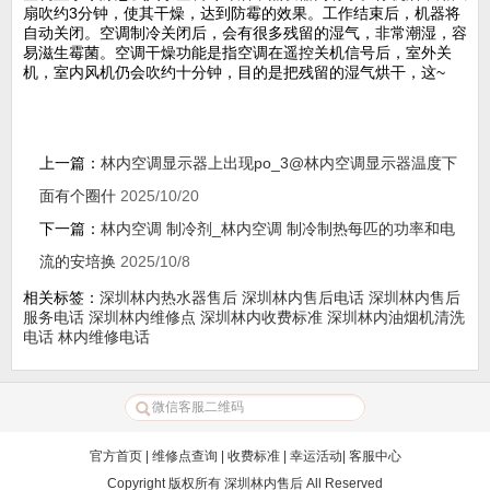
扇吹约3分钟，使其干燥，达到防霉的效果。工作结束后，机器将
自动关闭。空调制冷关闭后，会有很多残留的湿气，非常潮湿，容
易滋生霉菌。空调干燥功能是指空调在遥控关机信号后，室外关
机，室内风机仍会吹约十分钟，目的是把残留的湿气烘干，这~
上一篇：
林内空调显示器上出现po_3@林内空调显示器温度下
面有个圈什
2025/10/20
下一篇：
林内空调 制冷剂_林内空调 制冷制热每匹的功率和电
流的安培换
2025/10/8
相关标签：
深圳林内热水器售后
深圳林内售后电话
深圳林内售后
服务电话
深圳林内维修点
深圳林内收费标准
深圳林内油烟机清洗
电话
林内维修电话
官方首页
|
维修点查询
|
收费标准
|
幸运活动
|
客服中心
Copyright 版权所有
深圳林内售后
All Reserved