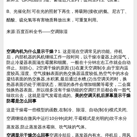
B、光催化剂:可在光的照射下再生，将吸附(接收)的氨、尼古丁、
醋酸、硫化氢等有害物质释放出来，可重复利用。
来源:百度百科全书——空调除湿
空调内机为什么显示干燥？
1. 这是现在空调常见的功能。停机
后，内部机器的风机继续工作一段时间，以干燥冷凝器上的湿气，
防止冷凝器表面滋生霉菌和细菌。一般在十分钟左右工作就会自动
停止。别担心。2空调干燥的原因:(1)在夏天空调制冷,由于室内温
度较高,湿度、空气接触表面的热交换器温度较低,热空气中的水会
凝结表面的热交换器,水积累,最后通过水槽,(2)当空调关闭时，换
热器表面仍处于潮湿状态，潮湿的条件会增加细菌等霉变，二会腐
蚀换热器表面。所以很多没有干燥功能的空调打开后都会有一股气
味吹出去，这就是湿气发霉造成的。
美的空调天机后屏幕显示干燥
防霉是怎么回事
这是干燥霉一些模型的函数,在制冷、除湿、自动(制冷)模式关闭,
空调继续在微风中运行10分钟(此时,干霉模式是光明的)吹干水分
蒸发器,防止蒸发器水霉病、吹气味的气体。
空调显示干燥怎么回事
空调冷却后，蒸发器内有水。停机后，用风